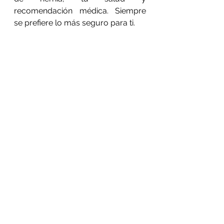
recomendación médica. Siempre 
se prefiere lo más seguro para ti.
🔗 Si te intereso este 
tema, seguramente te 
interese también:
¿Es urgente operar una hernia 
umbilical?
¿Qué actividades están 
prohibidas después de una 
cirugía de hernia?
¿Cuánto cuesta una cirugía 
laparoscópica en Ecuador?
💬 Llamado a la acción